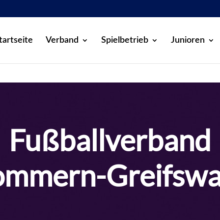
tartseite
Verband
Spielbetrieb
Junioren
Fußballverband
mmern-Greifswal