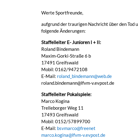
Werte Sportfreunde,
aufgrund der traurigen Nachricht über den Tod 
folgende Änderungen:
Staffelleiter E- Junioren I + II:
Roland Bindemann
Maxim-Gorki-Straße 6 b
17491 Greifswald
Mobil: 0162/9472108
E-Mail:
roland_bindemann@web.de
roland.bindemann@lfvm-v.evpost.de
Staffelleiter Pokalspiele:
Marco Kogina
Trelleborger Weg 11
17493 Greifswald
Mobil: 0152/57899700
E-Mail:
bsvmarco@freenet
marco.kogina@lfvm-v.evpost.de