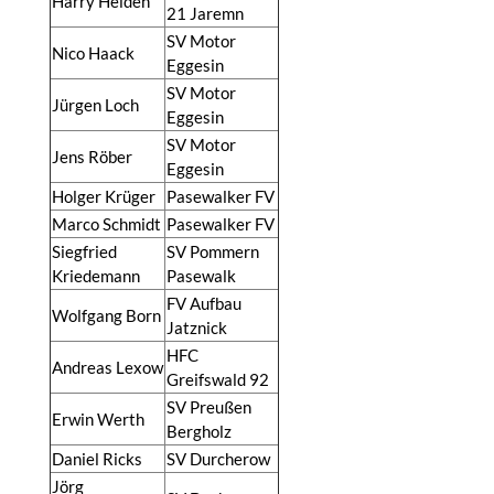
Harry Heiden
21 Jaremn
SV Motor
Nico Haack
Eggesin
SV Motor
Jürgen Loch
Eggesin
SV Motor
Jens Röber
Eggesin
Holger Krüger
Pasewalker FV
Marco Schmidt
Pasewalker FV
Siegfried
SV Pommern
Kriedemann
Pasewalk
FV Aufbau
Wolfgang Born
Jatznick
HFC
Andreas Lexow
Greifswald 92
SV Preußen
Erwin Werth
Bergholz
Daniel Ricks
SV Durcherow
Jörg