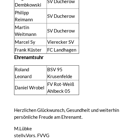
SV Ducherow
Dembkowski
Philipp
SV Ducherow
Reimann
Martin
SV Ducherow
Weitmann
Marcel Sy
Vierecker SV
Frank Küster
FC Landhagen
Ehrenamtsuhr
Roland
BSV 95
Leonard
Krusenfelde
FV Rot-Weiß
Daniel Wrobel
Ahlbeck 05
Herzlichen Glückwunsch, Gesundheit und weiterhin
persönliche Freude am Ehrenamt.
M.Lübke
stellv.Vors. FVVG