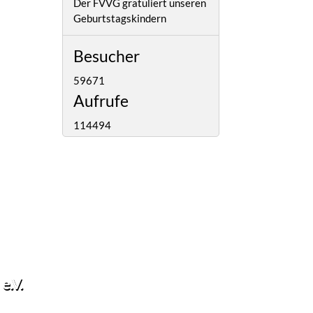
Der FVVG gratuliert unseren
Geburtstagskindern
Besucher
59671
Aufrufe
114494
e.V.