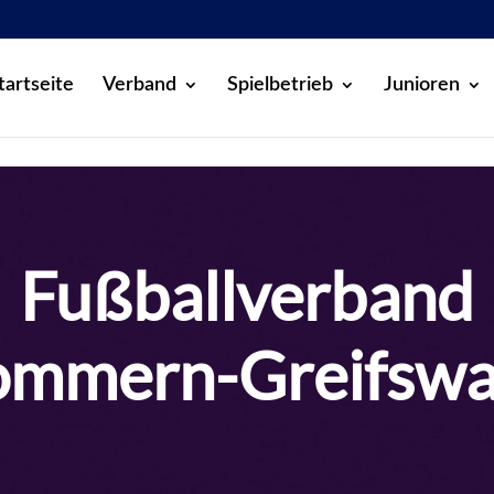
tartseite
Verband
Spielbetrieb
Junioren
Fußballverband
mmern-Greifswal