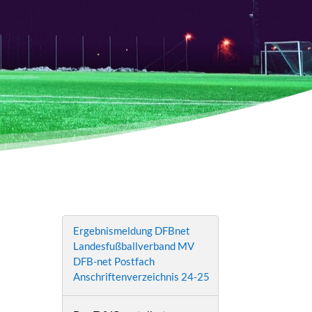
Ergebnismeldung DFBnet
Landesfußballverband MV
DFB-net Postfach
Anschriftenverzeichnis 24-25